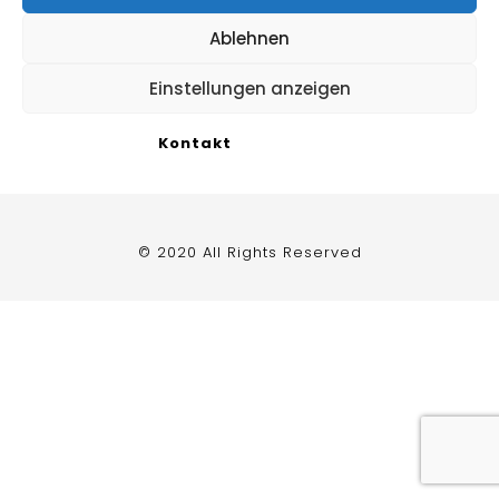
Impressum
Ablehnen
Datenschutzerklärung
/
Cookie Richtlinie
Einstellungen anzeigen
Kontakt
© 2020 All Rights Reserved