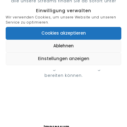
alle unsere Streams finden Sie ab sofort unter
dem folgenden Link:
Einwilligung verwalten
Wir verwenden Cookies, um unsere Website und unseren
HIER GEHT ES ZU DEN SOM-STREAMING-
Service zu optimieren.
CONCERTS
Cookies akzeptieren
Nähere Informationen entnehmen Sie bitte der
Ablehnen
Webseite von KlangPoesi.
Einstellungen anzeigen
Wir hoffen, dass wir Ihnen mit dieser neuartigen
Art der Unterhaltung weiterhin ein wenig Freude
bereiten können.
Impressum