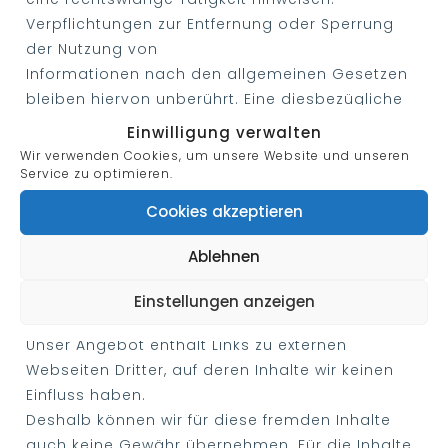
Verpflichtungen zur Entfernung oder Sperrung
der Nutzung von
Informationen nach den allgemeinen Gesetzen
bleiben hiervon unberührt. Eine diesbezügliche
Haftung ist
Einwilligung verwalten
jedoch erst ab dem Zeitpunkt der Kenntnis einer
Wir verwenden Cookies, um unsere Website und unseren
konkreten Rechtsverletzung möglich. Bei
Service zu optimieren.
Bekanntwerden von
Cookies akzeptieren
entsprechenden Rechtsverletzungen werden wir
diese Inhalte umgehend entfernen.
Ablehnen
Haftung für Links
Einstellungen anzeigen
Unser Angebot enthält Links zu externen
Webseiten Dritter, auf deren Inhalte wir keinen
Einfluss haben.
Deshalb können wir für diese fremden Inhalte
auch keine Gewähr übernehmen. Für die Inhalte