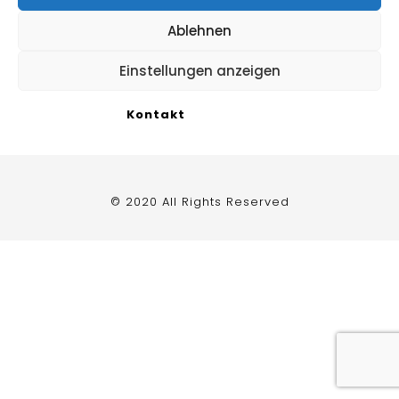
Impressum
Ablehnen
Datenschutzerklärung
/
Cookie Richtlinie
Einstellungen anzeigen
Kontakt
© 2020 All Rights Reserved