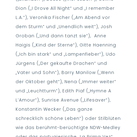
Dion („I Drove All Night“ und „I remember
L.A.“), Veronika Fischer („Am Abend vor
dem Sturm“ und „Unendlich weit“), Josh
Groban („Und dann tanzt sie“), Anne
Haigis („Kind der Sterne“), Gitte Haenning
(„Ich bin stark“ und „Lampenfieber“), Udo
Jürgens („Der gekaufte Drachen“ und
„Vater und Sohn“), Barry Manilow („Wenn
der Oktober geht“), Nena („Immer weiter“
und „Leuchtturm“), Edith Piaf („Hymne A
L’Amour“), Sunrise Avenue („Lifesaver“),
Konstantin Wecker („Das ganze
schrecklich schöne Leben“) oder Stilblüten
wie das berühmt-berüchtigte NDW-Medley
oder das portugiesische „La Prima Vez“