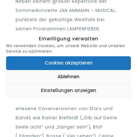
Neben seinem großen Repertoire der
Sommerkonzerte JAN AMMANN – MUSICAL,
punktete der gebürtige Westfale bei
seinen Programmen LAMPENFIEBER,
FARBENBLIND und WUNDER GESCHEHEN auch
Einwilligung verwalten
Wir verwenden Cookies, um unsere Website und unseren
mit bewegenden und mitreißenden
Service zu optimieren.
Popsongs voller musikalischer
Cookies akzeptieren
Überraschungen.
Ablehnen
Neben eigenen Hits von „Farbenblind“ über
Einstellungen anzeigen
„Paris, Paris“ und „Torn Picture“ bis hin zu
„Weil das mein Leben ist“, gab es viele
erlesene Coverversionen von Stars und
Bands wie Rainer Bielfeldt („Gib auf Deine
Seele acht“ und „Sänger sein“), Blof
(„Eilanden“), Bosse („Vier Leben“), Celine