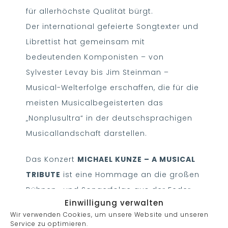
für allerhöchste Qualität bürgt.
Der international gefeierte Songtexter und
Librettist hat gemeinsam mit
bedeutenden Komponisten – von
Sylvester Levay bis Jim Steinman –
Musical-Welterfolge erschaffen, die für die
meisten Musicalbegeisterten das
„Nonplusultra“ in der deutschsprachigen
Musicallandschaft darstellen.
Das Konzert
MICHAEL KUNZE – A MUSICAL
TRIBUTE
ist eine Hommage an die großen
Bühnen- und Songerfolge aus der Feder
Einwilligung verwalten
von Deutschlands erfolgreichstem „Story-
Wir verwenden Cookies, um unsere Website und unseren
Architekten“.
Service zu optimieren.