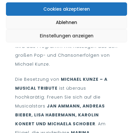
Cookies akzeptieren
Es erwarten Sie die großen Hits aus den
Bühnenerfolgen ELISABETH, LADY BESS, MARIE
Ablehnen
ANTOINETTE, MOZART!, REBECCA und
Einstellungen anzeigen
natürlich TANZ DER VAMPIRE. Abgerundet
wird das Programm mit Auszügen aus den
großen Pop- und Chansonerfolgen von
Michael Kunze.
Die Besetzung von
MICHAEL KUNZE – A
MUSICAL TRIBUTE
ist überaus
hochkarätig: Freuen Sie sich auf die
Musicalstars
JAN AMMANN, ANDREAS
BIEBER, LISA HABERMANN, KAROLIN
KONERT UND MICHAELA SCHOBER
. Am
Flügel: die wunderbare
MARINA