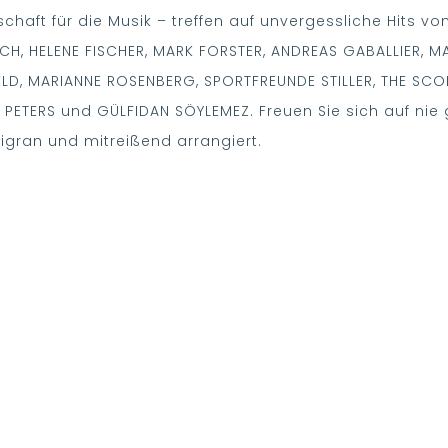
haft für die Musik – treffen auf unvergessliche Hits v
H, HELENE FISCHER, MARK FORSTER, ANDREAS GABALLIER, MA
ELD, MARIANNE ROSENBERG, SPORTFREUNDE STILLER, THE SC
 PETERS und GÜLFIDAN SÖYLEMEZ. Freuen Sie sich auf nie
iligran und mitreißend arrangiert.