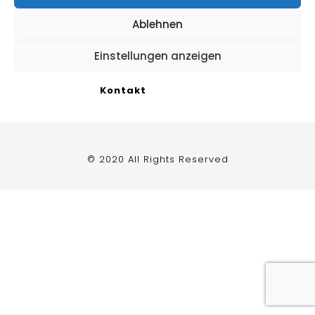
Impressum
Ablehnen
Datenschutzerklärung
/
Cookie Richtlinie
Einstellungen anzeigen
Kontakt
© 2020 All Rights Reserved