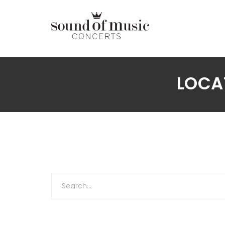
LOCA
Search
for: