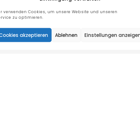
Datenschutzerklärung
/
Cookie Richtlinie
ir verwenden Cookies, um unsere Website und unseren
rvice zu optimieren.
Cookies akzeptieren
Ablehnen
Einstellungen anzeige