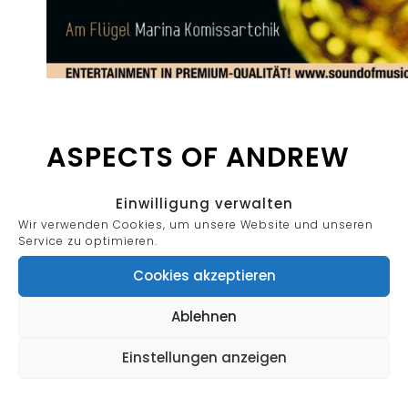
ASPECTS OF ANDREW
LLOYD WEBBER – DIE
Einwilligung verwalten
Wir verwenden Cookies, um unsere Website und unseren
MUSICALWELTERFOLG
Service zu optimieren.
E!
Cookies akzeptieren
Ablehnen
Einstellungen anzeigen
Am Flügel: MARINA KOMISSARTCHIK