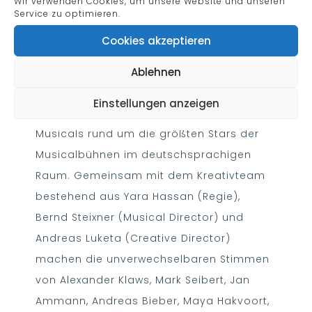
SPECIAL GUESTS
Wir verwenden Cookies, um unsere Website und unseren
Service zu optimieren.
Cookies akzeptieren
Die einzigartige Show
„Die größten
Ablehnen
MUSICAL HITS aller Zeiten – Summer
Einstellungen anzeigen
Edition 2021“
die faszinierende Welt der
Musicals rund um die größten Stars der
Musicalbühnen im deutschsprachigen
Raum. Gemeinsam mit dem Kreativteam
bestehend aus Yara Hassan (Regie),
Bernd Steixner (Musical Director) und
Andreas Luketa (Creative Director)
machen die unverwechselbaren Stimmen
von Alexander Klaws, Mark Seibert, Jan
Ammann, Andreas Bieber, Maya Hakvoort,