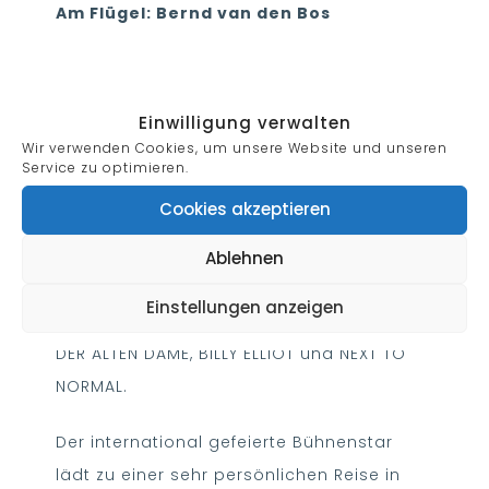
Am Flügel: Bernd van den Bos
Einwilligung verwalten
Nach dem großen Erfolg der Tournee „Ein
Wir verwenden Cookies, um unsere Website und unseren
Abend im Dezember“, präsentiert Sound
Service zu optimieren.
Of Music Concerts das neue
Cookies akzeptieren
Soloprogramm TRÄUME der wunderbaren
PIA DOUWES – unvergessen als erste
Ablehnen
„Elisabeth“ der Wiener Erfolgsproduktion
Einstellungen anzeigen
und zuletzt in den Musicals DER BESUCH
DER ALTEN DAME, BILLY ELLIOT und NEXT TO
NORMAL.
Der international gefeierte Bühnenstar
lädt zu einer sehr persönlichen Reise in